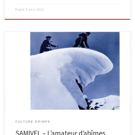
Publié
5 avril 2021
Paru pour la première fois en 1940, le chef-d’œuvre de Samivel
n’a pas vieilli d’une ligne et demeure l’un des plus grands
classiques de la littérature alpine. Le narrateur et ses deux amis –
Bob le bricoleur impénitent et François le distrait – forment une
cordée ordinaire. Ce ne sont […]
CULTURE GRIMPE
SAMIVEL – L’amateur d’abîmes