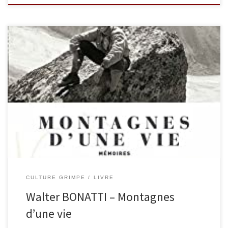
Montagnes d’une vie, les mémoires de Walter Bonatti, pionnier de
l’alpinisme extrême, rescapé d’aventures dramatiques comme
celle du pilier du Frêney, est devenu un classique. Chaque
chapitre est consacré à l’une de ces montagnes qui ont jalonné sa
carrière : le Grand Capucin, le Dru, le K2, les Grandes Jorasses, […]
CULTURE GRIMPE
LIVRE
Walter BONATTI – Montagnes
d’une vie