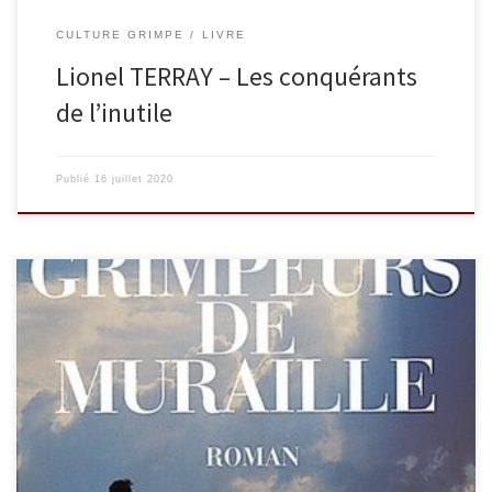
CULTURE GRIMPE
LIVRE
Lionel TERRAY – Les conquérants
de l’inutile
Publié
16 juillet 2020
Hanté par la disparition de sa future femme et de son meilleur ami
lors d’une ascension dans le massif du Mont-Blanc, Thomas a
perdu le goût de vivre… Depuis la tragédie, ce guide de haute
montagne jadis enjoué multiplie de longues et dangereuses
expéditions en solitaire et inquiète ses amis […]