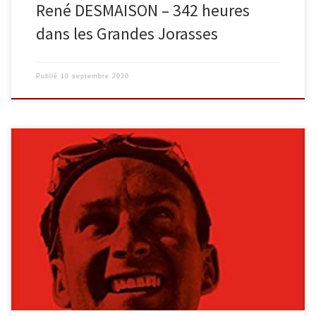
René DESMAISON – 342 heures
dans les Grandes Jorasses
Publié
10 septembre 2020
Alpiniste légendaire, héros de l’Annapurna, Lionel Terray est
l’auteur d’une autobiographie qui demeure, aujourd’hui encore,
un livre incontournable de la littérature de montagne. Plus qu’un
récit d’alpinisme, c’est le livre d’une vie. Une vie marquée par
l’engagement pour et par la montagne. Aux critiques de son père
qui ne comprend […]