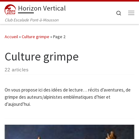
Horizon Vertical
Passer au contenu
Search
Me
Club Escalade Pont-à-Mousson
Accueil
»
Culture grimpe
»
Page 2
Culture grimpe
22 articles
On vous propose ici des idées de lecture… récits d’aventures, de
grimpe des auteurs/alpinistes emblématiques d’hier et
d’aujourd’hui.