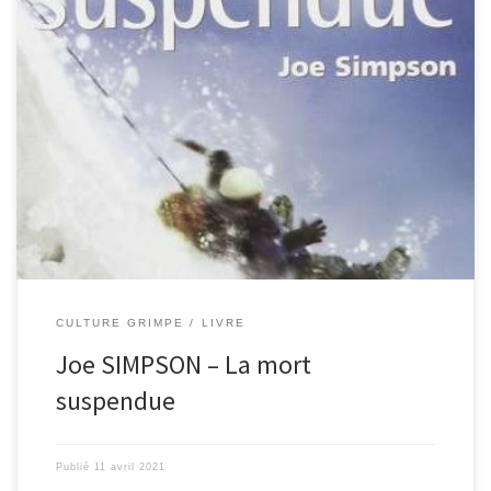
Joe Simpson et Simon Yates, deux jeunes alpinistes britanniques,
tentent la première et ambitieuse ascension de la face ouest du
Siula Grande dans les Andes du Pérou. Ils atteignent le sommet,
mais c’est à la descente que se produit le drame. Dans la
tempête, Joe tombe à travers une corniche […]
CULTURE GRIMPE
LIVRE
Joe SIMPSON – La mort
suspendue
Publié
11 avril 2021