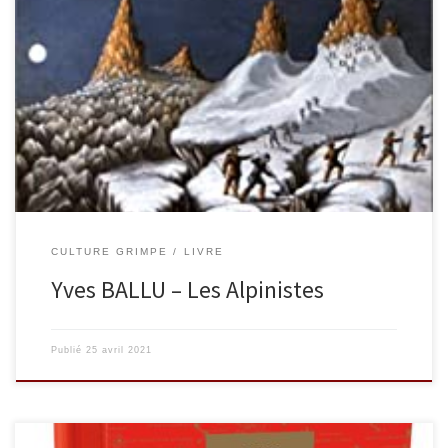
L’ouvrage de référence sur la grande histoire de l’alpinisme.Qui
sont les Alpinistes ? Ceux qui ont fait l’histoire de
l’alpinisme.Depuis les grandes figures de la conquête des Alpes :
Balmat, Whymper, Mummery, Preuss, Comici, Allain, Cassin,
Lachenal, Terray, Rébuffat, Desmaison… jusqu’aux ténors d’un
nouvel alpinisme, plus proches de nous : […]
CULTURE GRIMPE
LIVRE
Yves BALLU – Les Alpinistes
Publié
25 avril 2021