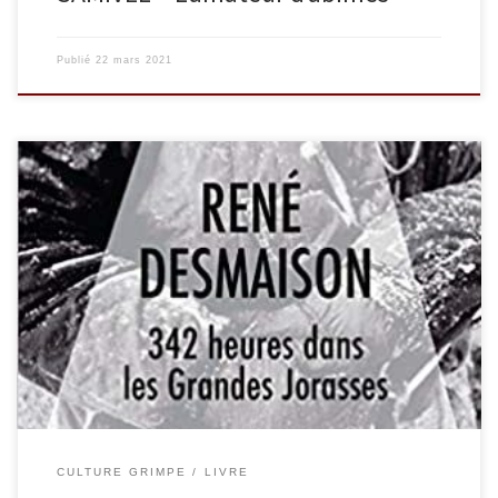
Publié
22 mars 2021
Le 11 février 1971, René Desmaison entreprend avec Serge
Gousseault une grande première hivernale sur la face nord des
Grandes Jorasses : la voie directe qui mène à la pointe Walker (4
208 mètres). L’ascension se révèle difficile, la neige tombe sans
discontinuer, les cordes sont très endommagées par des […]
CULTURE GRIMPE
LIVRE