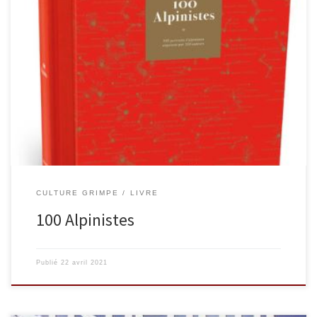
100 alpinistes croqués par 100 auteurs, de Rufin, Claudel, de Luca
à Messner, Profit ou Scott. Chacun brosse un portrait, raconte une
anecdote, sa vision. Et tous disent la richesse des hommes qui font
l’histoire de l’alpinisme.100 portraits, 100 cordées pour fêter les
20 ans des livres rouges ! Ainsi […]
CULTURE GRIMPE
LIVRE
100 Alpinistes
Publié
22 avril 2021