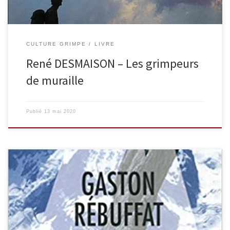
CULTURE GRIMPE
LIVRE
René DESMAISON – Les grimpeurs
de muraille
Publié
13 mai 2020
Remarquable conteur, Gaston Rébuffat continue à incarner
l’image même de l’alpinisme dont il a su mieux que tout autre
transmettre l’esprit. Faisant passer avec simplicité et bonheur, à
l’aide d’une formule étincelante ou d’une demi-confidence,