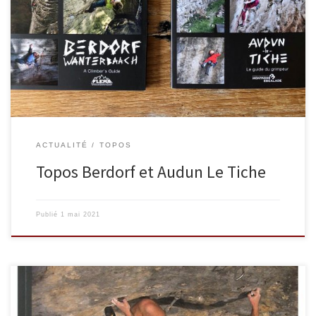
Lorraine avec la FLERA (Fédération Luxembourgeoise d’Escalade,
de Randonnée sportive et d’Alpinisme) Prix de vente : 20 euros
Nous avons quelques exemplaires en vente au club ! Merci de
contacter Sébastien : Mail : president@horizon-vertical-pam.net ou
passez par […]
ACTUALITÉ
TOPOS
Topos Berdorf et Audun Le Tiche
Publié
1 mai 2021