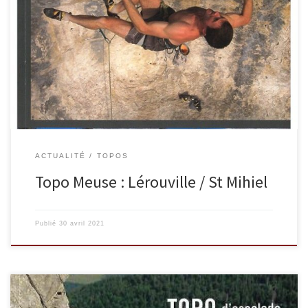
173 voies du 4 au 8c+ réparties sur deux sites distants de moins de
15 kms Situés dans le triangle Bar le Duc, Toul, Verdun. 1h de
Nancy et de Metz, 1h30 de Reims, 2h de Troyes En vente 12 euros.
En rupture de stock ! Topo en réédition…
ACTUALITÉ
TOPOS
Topo Meuse : Lérouville / St Mihiel
Publié
30 avril 2021