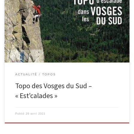
Topo d’escalade dans les Vosges du sud. Les sites : – Secteur
Vallée de Munster – Secteur Vignoble – Secteur Vallées de Thann
et Masevaux, Sundgau – Secteur Territoire de Belfort – Secteur La
Bresse et Gérardmer – Secteur Remiremont – Secteur Le Thillot
Prix de vente : 28 euros […]
ACTUALITÉ
TOPOS
Topo des Vosges du Sud –
« Est’calades »
Publié
29 avril 2021