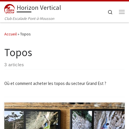
Horizon Vertical
Passer au contenu
Search
Me
Club Escalade Pont-à-Mousson
Accueil
»
Topos
Topos
3 articles
Où et comment acheter les topos du secteur Grand Est ?
2 topos en un ! Topo transfrontalier coédité par le CT FFME