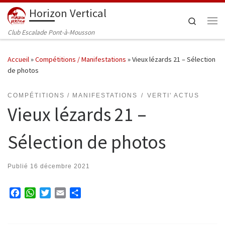
Horizon Vertical
Passer au contenu
Search
Me
Club Escalade Pont-à-Mousson
Accueil
»
Compétitions / Manifestations
»
Vieux lézards 21 – Sélection
de photos
COMPÉTITIONS / MANIFESTATIONS
VERTI' ACTUS
Vieux lézards 21 –
Sélection de photos
Publié
16 décembre 2021
F
W
T
E
P
a
h
w
m
a
c
a
i
a
r