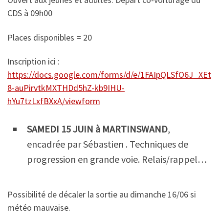
CDS à 09h00
Places disponibles = 20
Inscription ici :
https://docs.google.com/forms/d/e/1FAIpQLSfO6J_XEt
8-auPirvtkMXTHDd5hZ-kb9IHU-
hYu7tzLxfBXxA/viewform
SAMEDI 15 JUIN à MARTINSWAND
,
encadrée par Sébastien . Techniques de
progression en grande voie. Relais/rappel…
Possibilité de décaler la sortie au dimanche 16/06 si
météo mauvaise.