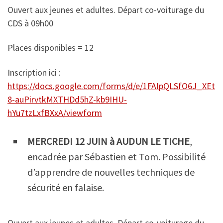
Ouvert aux jeunes et adultes. Départ co-voiturage du
CDS à 09h00
Places disponibles = 12
Inscription ici :
https://docs.google.com/forms/d/e/1FAIpQLSfO6J_XEt
8-auPirvtkMXTHDd5hZ-kb9IHU-
hYu7tzLxfBXxA/viewform
MERCREDI 12 JUIN à AUDUN LE TICHE
,
encadrée par Sébastien et Tom. Possibilité
d’apprendre de nouvelles techniques de
sécurité en falaise.
Ouvert aux jeunes et adultes. Départ co-voiturage du