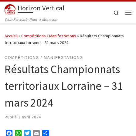
Horizon Vertical
Passer au contenu
Search
Me
Club Escalade Pont-à-Mousson
Accueil
»
Compétitions / Manifestations
»
Résultats Championnats
territoriaux Lorraine – 31 mars 2024
COMPÉTITIONS / MANIFESTATIONS
Résultats Championnats
territoriaux Lorraine – 31
mars 2024
Publié
1 avril 2024
F
W
T
E
P