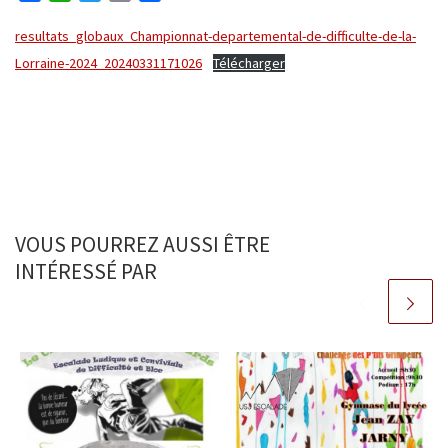
a
h
w
m
a
c
a
i
a
r
resultats_globaux_Championnat-departemental-de-difficulte-de-la-
e
t
t
i
t
Lorraine-2024_20240331171026
Télécharger
b
s
t
l
a
o
A
e
g
o
p
r
e
k
p
r
VOUS POURREZ AUSSI ÊTRE
INTÉRESSÉ PAR