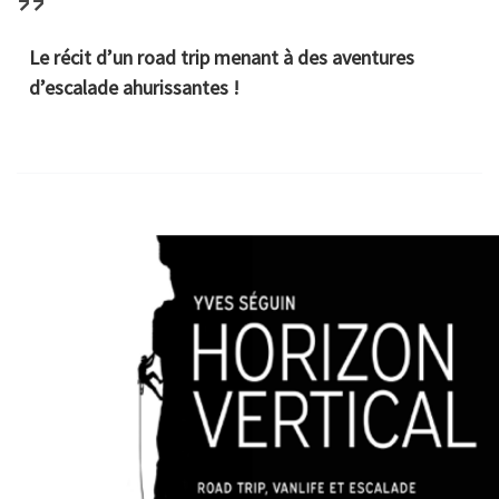
k
p
r
Le récit d’un road trip menant à des aventures
d’escalade ahurissantes !