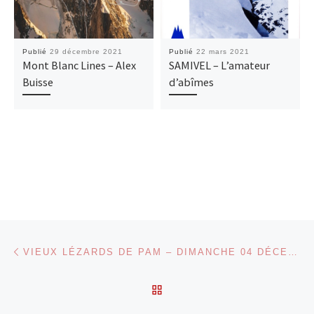
Publié
29 décembre 2021
Publié
22 mars 2021
Mont Blanc Lines – Alex
SAMIVEL – L’amateur
Buisse
d’abîmes
Parcourir les articles
Article précédent
VIEUX LÉZARDS DE PAM – DIMANCHE 04 DÉCEMBRE
RETOUR À LA LISTE DES