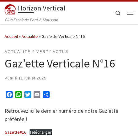
Horizon Vertical
Passer au contenu
Search
Me
Club Escalade Pont-à-Mousson
Accueil
»
Actualité
»
Gaz’ette Verticale N°16
ACTUALITÉ
VERTI' ACTUS
Gaz’ette Verticale N°16
Publié
11 juillet 2025
F
W
T
E
P
a
h
w
m
a
c
a
i
a
r
Retrouvez ici le dernier numéro de notre Gaz’ette
e
t
t
i
t
préférée !
b
s
t
l
a
o
A
e
g
Gazette#16
Télécharger
o
p
r
e