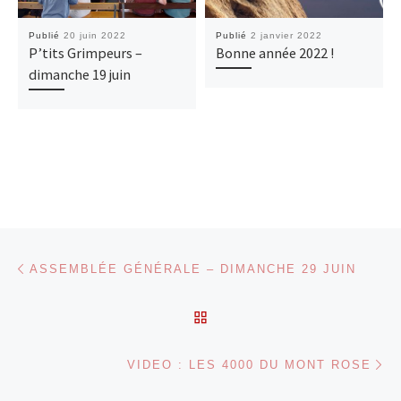
Publié
20 juin 2022
Publié
2 janvier 2022
P’tits Grimpeurs –
Bonne année 2022 !
dimanche 19 juin
Parcourir les articles
Article précédent
ASSEMBLÉE GÉNÉRALE – DIMANCHE 29 JUIN
RETOUR À LA LISTE DES
Ar
VIDEO : LES 4000 DU MONT ROSE