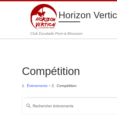
Passer au contenu
Horizon Vertic
Club Escalade Pont-à-Mousson
Compétition
Évènements
Compétition
Évènements
R
S
a
e
i