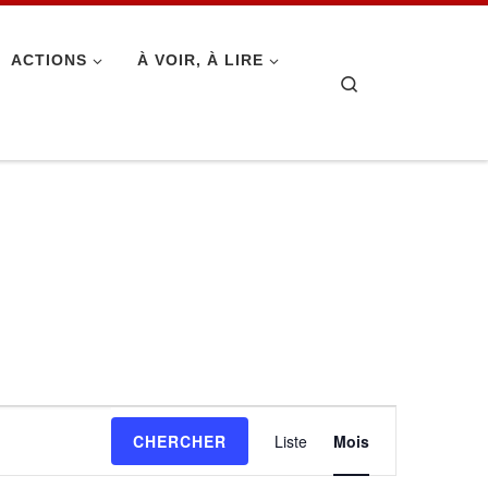
ACTIONS
À VOIR, À LIRE
Search
N
CHERCHER
Liste
Mois
a
v