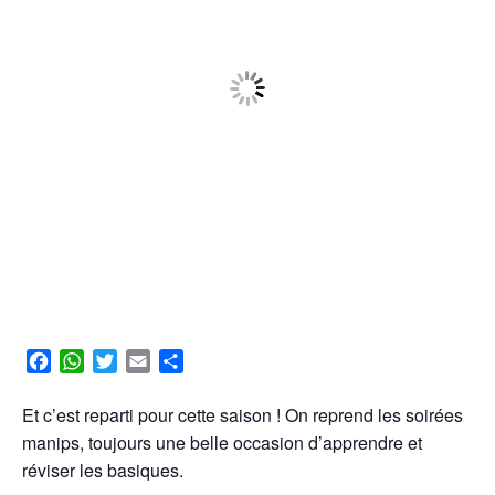
F
W
T
E
P
a
h
w
m
a
c
a
i
a
r
Et c’est reparti pour cette saison ! On reprend les soirées
e
t
t
i
t
manips, toujours une belle occasion d’apprendre et
b
s
t
l
a
réviser les basiques.
o
A
e
g