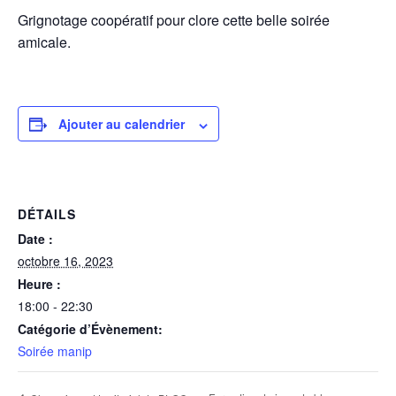
o
p
r
e
Grignotage coopératif pour clore cette belle soirée
k
p
r
amicale.
Ajouter au calendrier
DÉTAILS
Date :
octobre 16, 2023
Heure :
18:00 - 22:30
Catégorie d’Évènement:
Soirée manip