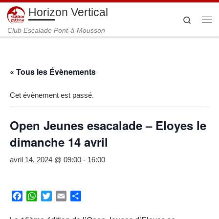
Horizon Vertical
Passer au contenu
Search
Me
Club Escalade Pont-à-Mousson
« Tous les Évènements
Cet évènement est passé.
Open Jeunes esacalade – Eloyes le
dimanche 14 avril
avril 14, 2024 @ 09:00
-
16:00
F
W
T
E
P
a
h
w
m
a
c
a
i
a
r