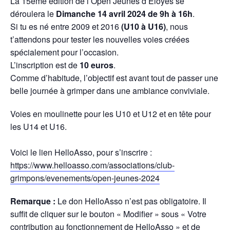
La 15ème édition de l’Open Jeunes d’Eloyes se
e
t
t
i
t
déroulera le
Dimanche 14 avril 2024 de 9h à 16h
.
b
s
t
l
a
Si tu es né entre 2009 et 2016
(U10 à U16)
, nous
o
A
e
g
t’attendons pour tester les nouvelles voies créées
o
p
r
e
spécialement pour l’occasion.
k
p
r
L’inscription est de
10 euros
.
Comme d’habitude, l’objectif est avant tout de passer une
belle journée à grimper dans une ambiance conviviale.
Voies en moulinette pour les U10 et U12 et en tête pour
les U14 et U16.
Voici le lien HelloAsso, pour s’inscrire :
https://www.helloasso.com/associations/club-
grimpons/evenements/open-jeunes-2024
Remarque :
Le don HelloAsso n’est pas obligatoire. Il
suffit de cliquer sur le bouton « Modifier » sous « Votre
contribution au fonctionnement de HelloAsso » et de