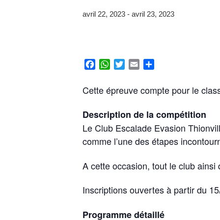
avril 22, 2023
-
avril 23, 2023
F
W
T
E
P
a
h
w
m
a
c
a
i
a
r
Cette épreuve compte pour le class
e
t
t
i
t
b
s
t
l
a
Description de la compétition
o
A
e
g
Le Club Escalade Evasion Thionville
o
p
r
e
k
p
r
comme l’une des étapes incontourna
A cette occasion, tout le club ain
Inscriptions ouvertes à partir du 15
Programme détaillé