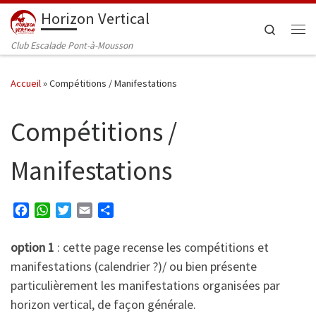
Horizon Vertical
Passer au contenu
Search
Me
Club Escalade Pont-à-Mousson
Accueil
»
Compétitions / Manifestations
Compétitions /
Manifestations
F
W
T
E
P
a
h
w
m
a
c
a
i
a
r
option 1
: cette page recense les compétitions et
e
t
t
i
t
manifestations (calendrier ?)/ ou bien présente
b
s
t
l
a
particulièrement les manifestations organisées par
o
A
e
g
horizon vertical, de façon générale.
o
p
r
e