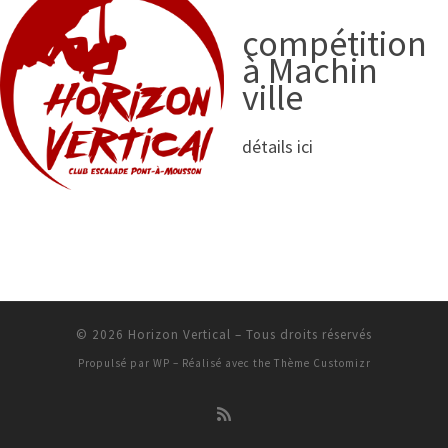
compétition
à Machin
ville
détails ici
© 2026
Horizon Vertical
– Tous droits réservés
Propulsé par
WP
– Réalisé avec the
Thème Customizr