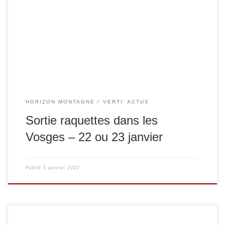
nous choisirons quelques jours auparavant le meilleur jour !
Voici le lien vers le formulaire d’inscription :
https://docs.google.com/forms/d/e/1FAIpQLSf_UhbUKXkEN
FknMd0DziZ7xp1hAGVnmdr3VpWNRijJk_Nz1Q/viewform
HORIZON MONTAGNE
VERTI' ACTUS
Sortie raquettes dans les
Vosges – 22 ou 23 janvier
Publié
5 janvier 2022