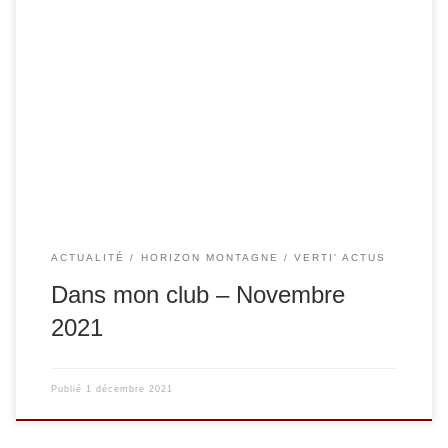
Retrouvez notre sortie de novembre sur ce clip de la FFME
ACTUALITÉ
HORIZON MONTAGNE
VERTI' ACTUS
Dans mon club – Novembre
2021
Publié
1 décembre 2021