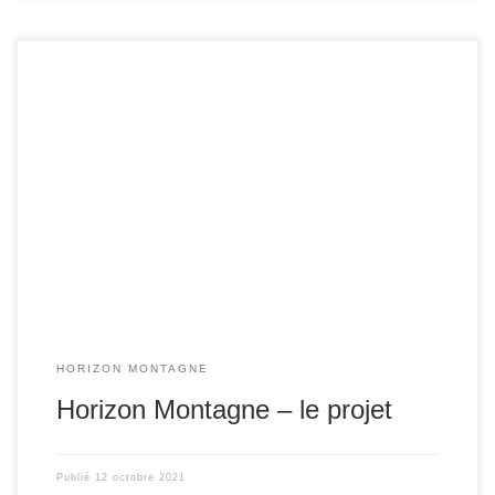
Il s’agit pour le club de développer les activités autres que
l’escalade. Ainsi, le projet est soutenu par la FFME
(subvention de 2 000 euros) et il s’étalera sur 2 ans avec
des sorties en montagne, des journées de formations et
des événements particuliers. Le public visé : les adultes […]
HORIZON MONTAGNE
Horizon Montagne – le projet
Publié
12 octobre 2021