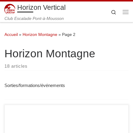
Horizon Vertical
Passer au contenu
Search
Me
Club Escalade Pont-à-Mousson
Accueil
»
Horizon Montagne
»
Page 2
Horizon Montagne
18 articles
Sorties/formations/événements
selon les conditions d’enneigement et la météo annoncée,