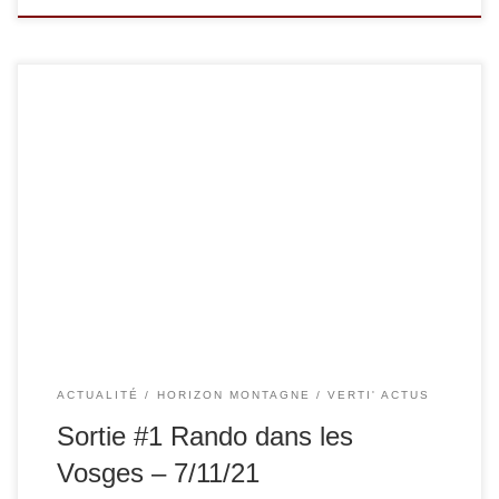
Dans le cadre de notre projet « Horizon Montagne », on
vous propose une première sortie à la journée dans les
Vosges : Inscriptions ici avant le 01 novembre :
https://docs.google.com/forms/d/e/1FAIpQLSc00GLJLdUzk
LwYcCFhI_kgYI6k7E4tdrmGTqABIuNsl_SC_w/viewform
ACTUALITÉ
HORIZON MONTAGNE
VERTI' ACTUS
Sortie #1 Rando dans les
Vosges – 7/11/21