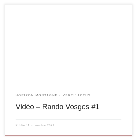
Notre première sortie du projet « Horizon Montagne » a eu
lieu ce dimanche 07 novembre 2021. 12 km – 670 m D+ 22
participants (dont 8 non licenciés au club) Une belle journée
sur le ton de l’hiver qui arrive déjà ! Notre projet est
également à l’honneur sur le site […]
HORIZON MONTAGNE
VERTI' ACTUS
Vidéo – Rando Vosges #1
Publié
11 novembre 2021