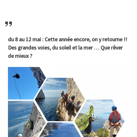
e
t
t
i
t
b
s
t
l
a
o
A
e
g
o
p
r
e
k
p
r
du 8 au 12 mai : Cette année encore, on y retourne !!
Des grandes voies, du soleil et la mer … Que rêver
de mieux ?