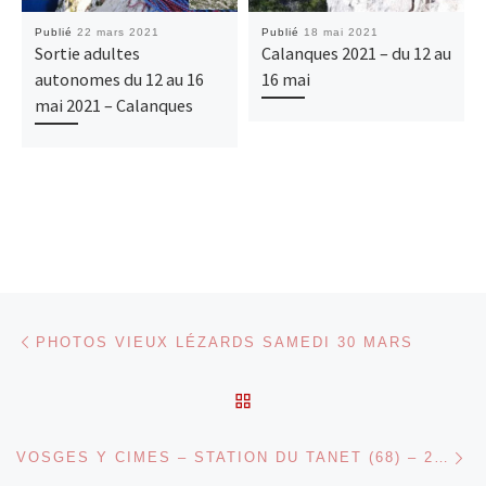
Publié
22 mars 2021
Publié
18 mai 2021
Sortie adultes
Calanques 2021 – du 12 au
autonomes du 12 au 16
16 mai
mai 2021 – Calanques
Parcourir les articles
Article précédent
PHOTOS VIEUX LÉZARDS SAMEDI 30 MARS
RETOUR À LA LISTE DES
Ar
VOSGES Y CIMES – STATION DU TANET (68) – 21 ET 22 SEPTEMBRE 2024