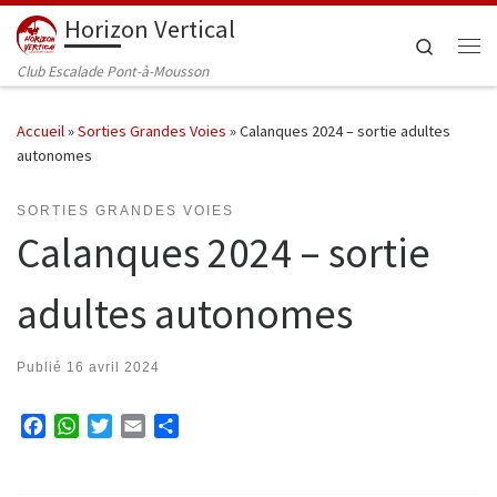
Horizon Vertical
Passer au contenu
Search
Me
Club Escalade Pont-à-Mousson
Accueil
»
Sorties Grandes Voies
»
Calanques 2024 – sortie adultes
autonomes
SORTIES GRANDES VOIES
Calanques 2024 – sortie
adultes autonomes
Publié
16 avril 2024
F
W
T
E
P
a
h
w
m
a
c
a
i
a
r