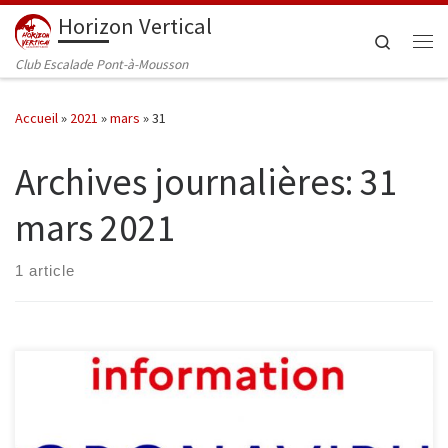
Horizon Vertical
Passer au contenu
Search
Me
Club Escalade Pont-à-Mousson
Accueil
»
2021
»
mars
»
31
Archives journalières:
31
mars 2021
1 article