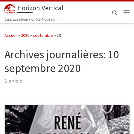
Horizon Vertical
Passer au contenu
Search
Me
Club Escalade Pont-à-Mousson
Accueil
»
2020
»
septembre
»
10
Archives journalières:
10
septembre 2020
1 article
Le 11 février 1971, René Desmaison entreprend avec Serge