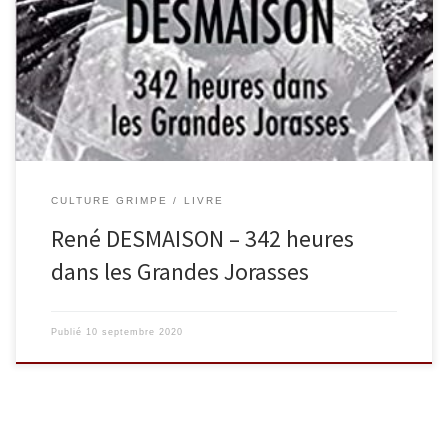
Gousseault une grande première hivernale sur la face nord des
Grandes Jorasses : la voie directe qui mène à la pointe Walker (4
208 mètres). L’ascension se révèle difficile, la neige tombe sans
discontinuer, les cordes sont très endommagées par des […]
CULTURE GRIMPE
LIVRE
René DESMAISON – 342 heures
dans les Grandes Jorasses
Publié
10 septembre 2020